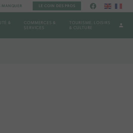
AS MANQUER
LE COIN DES PROS
UTÉ &
COMMERCES &
TOURISME, LOISIRS
SERVICES
& CULTURE